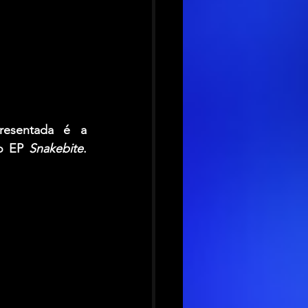
resentada é a 
o EP 
Snakebite
. 