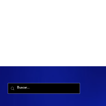
R. Maria Cacilda, 255 - Robalo, Aracaju - SE, 49006-029