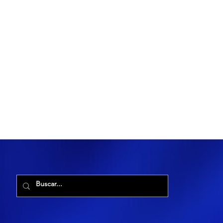
R. Maria Cacilda, 255 - Robalo, Aracaju - SE, 49006-029