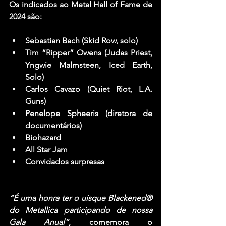
Os indicados ao 
Metal Hall of Fame 
de 
2024 são:
Sebastian Bach (Skid Row, solo)
Tim “Ripper” Owens (Judas Priest, 
Yngwie Malmsteen, Iced Earth, 
Solo)
Carlos Cavazo (Quiet Riot, L.A. 
Guns)
Penelope Spheeris (diretora de 
documentários)
Biohazard
All Star Jam
Convidados surpresas
“É uma honra ter o uísque 
Blackened® 
do 
Metallica
 participando de nossa 
Gala Anual”
, comemora o 