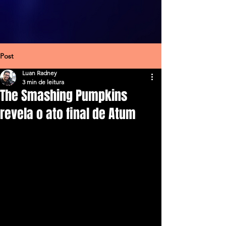
Post
Luan Radney
3 min de leitura
The Smashing Pumpkins
revela o ato final de Atum