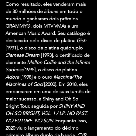
Como resultado, eles venderam mais 
de 30 milhões de álbuns em todo o 
mundo e ganharam dois prêmios 
GRAMMY®, dois MTV VMAs e um 
American Music Award. Seu catálogo é 
destacado pelo disco de platina 
Gish
[1991], o disco de platina quádruplo 
Siamese Dream
 [1993], o certificado de 
diamante 
Mellon Collie and the Infinite 
Sadness
[1995], o disco de platina 
Adore
 [1998] e o ouro 
Machina/The 
Machines of God
 [2000]. Em 2018, eles 
embarcaram em uma de suas turnês de 
maior sucesso, a Shiny and Oh So 
Bright Tour, seguida por 
SHINY AND 
OH SO BRIGHT, VOL. 1 / LP: NO PAST. 
NO FUTURE. NO SUN
. Enquanto isso, 
2020 viu o lançamento do décimo 
primeiro álbum duplo da banda, 
CYR
. 