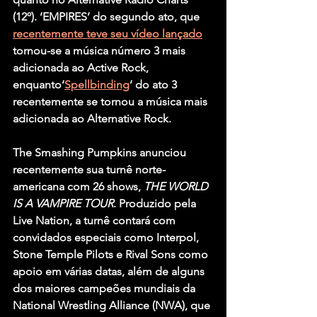
(12º). ‘EMPIRES’ do segundo ato, que 
recentemente teve seu vídeo lançado
tornou-se a música número 3 mais 
adicionada ao Active Rock, 
enquanto
‘
Spellbinding
‘
 do ato 3 
recentemente se tornou a música mais 
adicionada ao Alternative Rock.
The Smashing Pumpkins anunciou 
recentemente sua turnê norte-
americana com 26 shows, 
THE WORLD 
IS A VAMPIRE TOUR
. Produzido pela 
Live Nation, a turnê contará com 
convidados especiais como Interpol, 
Stone Temple Pilots e Rival Sons como 
apoio em várias datas, além de alguns 
dos maiores campeões mundiais da 
National Wrestling Alliance (NWA), que 