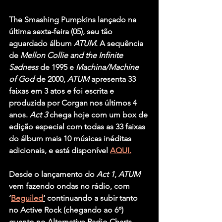
The Smashing Pumpkins
 lançado na 
última sexta-feira (05), seu tão 
aguardado álbum 
ATUM
. A sequência 
de 
Mellon Collie and the Infinite 
Sadness
 de 1995 e 
Machina/Machine 
of God
 de 2000, 
ATUM
 apresenta 33 
faixas em 3 atos e foi escrita e 
produzida por Corgan nos últimos 4 
anos. 
Act 3
 chega hoje com um box de 
edição especial com todas as 33 faixas 
do álbum mais 10 músicas inéditas 
adicionais, e está disponível 
AQUI.
Desde o lançamento do 
Act 1
, 
ATUM
vem fazendo ondas no rádio, com 
‘
Beguiled
‘
 continuando a subir tanto 
no Active Rock (chegando ao 6º) 
quanto no Alternative Radio Charts 