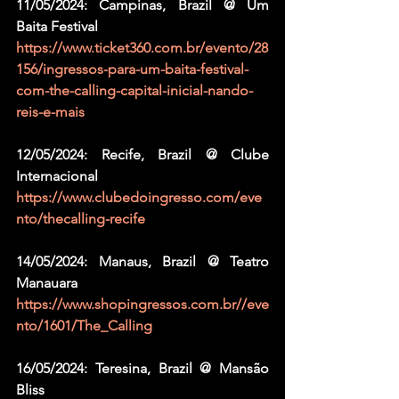
11/05/2024: Campinas, Brazil @ Um 
Baita Festival
https://www.ticket360.com.br/evento/28
156/ingressos-para-um-baita-festival-
com-the-calling-capital-inicial-nando-
reis-e-mais
12/05/2024: Recife, Brazil @ Clube 
Internacional
https://www.clubedoingresso.com/eve
nto/thecalling-recife
14/05/2024: Manaus, Brazil @ Teatro 
Manauara
https://www.shopingressos.com.br//eve
nto/1601/The_Calling
16/05/2024: Teresina, Brazil @ Mansão 
Bliss