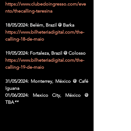
https://www.clubedoingresso.com/eve
nto/thecalling-teresina
18/05/2024: Belém, Brazil @ Barka
https://www.bilheteriadigital.com/the-
calling-18-de-maio
19/05/2024: Fortaleza, Brazil @ Colosso
https://www.bilheteriadigital.com/the-
calling-19-de-maio
31/05/2024: Monterrey, México @ Café 
Iguana
01/06/2024: Mexico City, México @ 
TBA
**