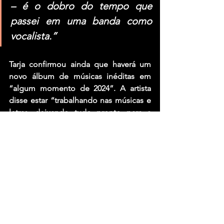
– é o dobro do tempo que 
passei em uma banda como 
vocalista.”
Tarja confirmou ainda que haverá um 
novo álbum de músicas inéditas em 
“algum momento de 2024”. A artista 
disse estar “trabalhando nas músicas e 
letras, deixando tudo pronto para a 
produção”.
Marko Hietala, “Two 
Soldiers” e disco solo