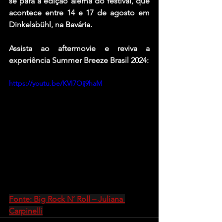
se para a edição alemã do festival, que 
acontece entre 14 e 17 de agosto em 
Dinkelsbühl, na Bavária.
Assista ao aftermovie e reviva a 
experiência Summer Breeze Brasil 2024:
https://youtu.be/KVI7Oij9haM
Fonte: Big Rock N’ Roll – Juliana 
Carpinelli