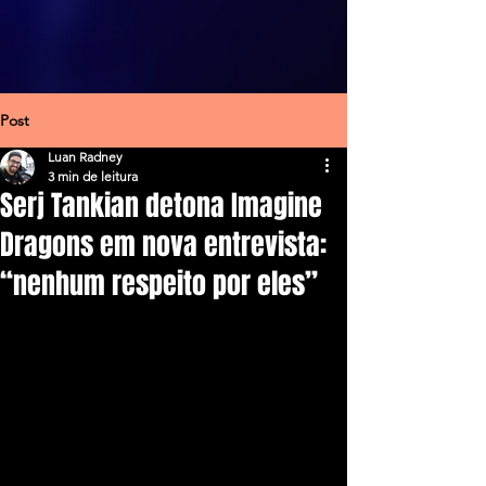
Post
Luan Radney
3 min de leitura
Serj Tankian detona Imagine
Dragons em nova entrevista:
“nenhum respeito por eles”