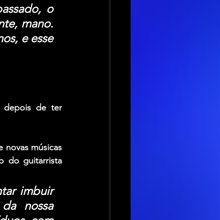
ssado, o 
te, mano. 
s, e esse 
depois de ter 
e novas músicas 
são as “diferenças criativas” dentro da banda. Citando o amadurecimento do guitarrista 
tar imbuir 
 da nossa 