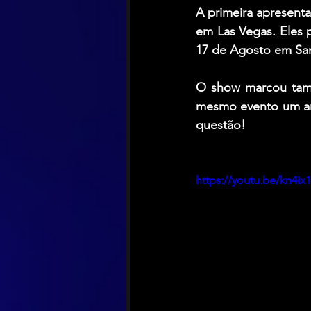
A primeira apresent
em Las Vegas. Eles 
17 de Agosto em San 
O show marcou tamb
mesmo evento um ano
questão!
https://youtu.be/kn4ix