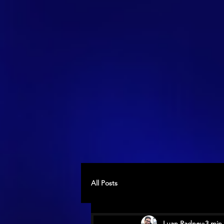
All Posts
Luan Radney
3 min 