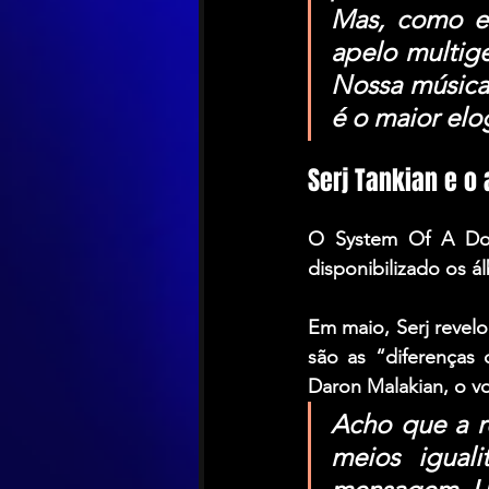
Mas, como e
apelo multige
Nossa música 
é o maior elog
Serj Tankian e o
O System Of A Dow
disponibilizado os á
Em maio, Serj revel
Daron Malakian
, o v
Acho que a re
meios iguali