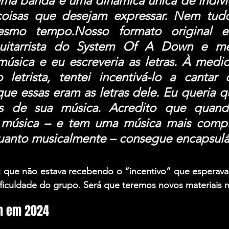
a banda é uma dinâmica única de indiví
coisas que desejam expressar. Nem tudo
smo tempo.Nosso formato original er
 guitarrista do System Of A Down e me
música e eu escreveria as letras. À medid
 letrista, tentei incentivá-lo a cantar
que essas eram as letras dele. Eu queria q
vés de sua música. Acredito que quand
música – e tem uma música mais comple
uanto musicalmente – consegue encapsulá-
 que não estava recebendo o “incentivo” que esperava,
ificuldade do grupo. Será que teremos novos materiais n
n em 2024