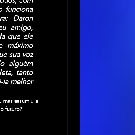
duos, com 
 funciona 
a: Daron 
u amigo, 
a que ele 
 o máximo 
ue sua voz 
o alguém 
ta, tanto 
la melhor 
 mas assumiu a 
o futuro?