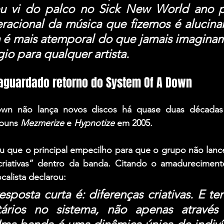
u vi do palco no Sick New World ano pa
racional da música que fizemos é alucinan
é mais atemporal do que jamais imaginamo
io para qualquer artista.
 aguardado retorno do System Of A Down
n não lança novos discos há quase duas décadas 
lbuns 
Mezmerize
e 
Hypnotize
em 2005.
ou que o principal empecilho para que o grupo não lanc
ocalista declarou:
sposta curta é: diferenças criativas. E ten
tários no sistema, não apenas através