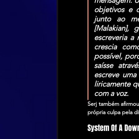
mensagem. Um
objetivos e 
junto ao me
[Malakian],
escreveria a 
crescia como
possível, por
saísse atra
escreve uma 
liricamente q
com a voz.
Serj também afirmou
própria culpa pela d
System Of A Dow