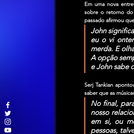
Em uma nova entrev
sobre o retorno do
passado afirmou que
John signific
eu o vi onte
merda. E olha
A opção sempr
e John sabe d
Serj Tankian aponto
saber que as música
No final, pa
nosso relacio
em si, ou me
pessoas, talv