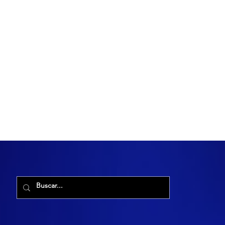
R. Maria Cacilda, 255 - Robalo, Aracaju - SE, 49006-029