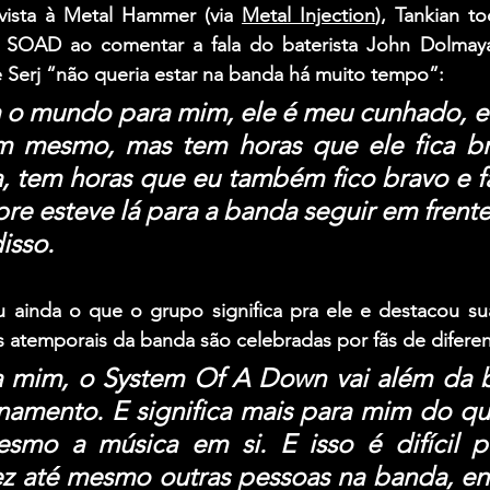
ista à Metal Hammer (via 
Metal Injection
), Tankian t
 SOAD ao comentar a fala do baterista 
John Dolmay
 Serj “não queria estar na banda há muito tempo”:
a o mundo para mim, ele é meu cunhado, eu
m mesmo, mas tem horas que ele fica bra
, tem horas que eu também fico bravo e fa
e esteve lá para a banda seguir em frente
isso.
u ainda o que o grupo significa pra ele e destacou sua
s atemporais da banda são celebradas por fãs de difere
ra mim, o System Of A Down vai além da b
namento. E significa mais para mim do qu
smo a música em si. E isso é difícil pa
ez até mesmo outras pessoas na banda, en