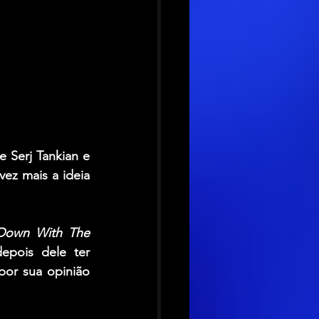
e 
Serj Tankian
 e 
ez mais a ideia 
Down With The 
pois dele ter 
or sua opinião 