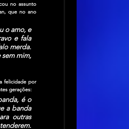
ocou no assunto 
an
, que no ano 
 o amo, e 
vo e fala 
lo merda. 
 sem mim, 
 felicidade por 
ntes gerações:
anda, é o 
e a banda 
ra outras 
tenderem. 