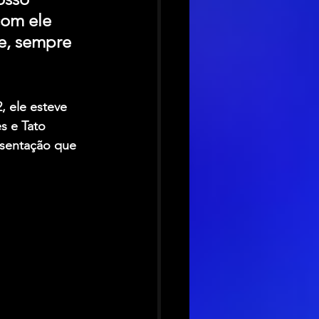
com ele 
e, sempre 
, ele esteve 
s e Tato 
esentação que 