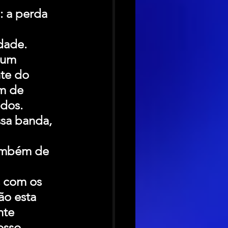
: a perda 
dade.
 um 
te do 
m de 
dos. 
sa banda, 
 
também de 
 com os 
ão esta 
nte 
osso 