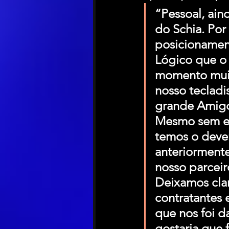
“Pessoal, ain
do Schia. Por
posicionament
Lógico que o 
momento muit
nosso tecladi
grande Amigo,
Mesmo sem es
temos o deve
anteriormente
nosso parceir
Deixamos cla
contratantes 
que nos foi d
gostaria que 