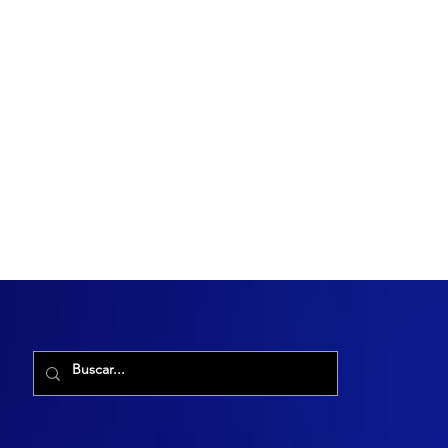
R. Maria Cacilda, 255 - Robalo, Aracaju - SE, 49006-029