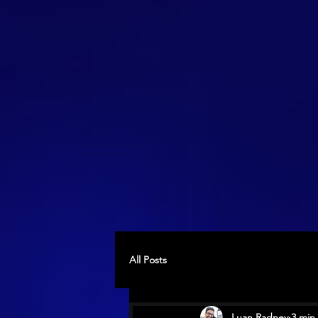
All Posts
Luan Radney
3 min 