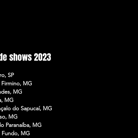
de shows 2023
ro, SP
 Firmino, MG
endes, MG
ma, MG
nçalo do Sapucaí, MG
nso, MG
do Paranaíba, MG
o Fundo, MG