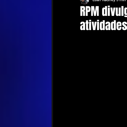
RPM divul
atividade