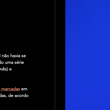
 não havia se 
o uma série 
mês) e 
s marcadas
 em 
das, de acordo 