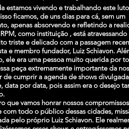
da estamos vivendo e trabalhando este luto
 isso ficamos, de uns dias para cá, sem um 
o, apenas absorvendo e refletindo a reali
RPM, como instituição , está atravessando
o triste e delicado com a passagem recen
sta e membro fundador, Luiz Schiavon. Alé
 ele era uma pessoa muito querida por to
sa peça extremamente importante da nos
r de cumprir a agenda de shows divulgada
, data por data, pois assim era o desejo 
o.
ro que vamos honrar nossos compromissos
e com todo o público dessas cidades, miss
ada pelo próprio Luiz Schiavon. Ele realme
fizéssemos esses shows e entregássemos n