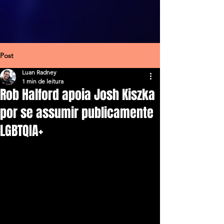
Post
Luan Radney
1 min de leitura
Rob Halford apoia Josh Kiszka
por se assumir publicamente
LGBTQIA+