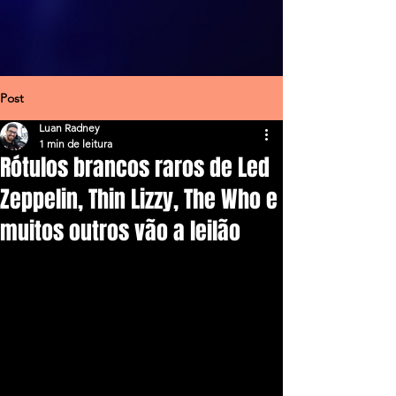
Post
Luan Radney
1 min de leitura
Rótulos brancos raros de Led
Zeppelin, Thin Lizzy, The Who e
muitos outros vão a leilão