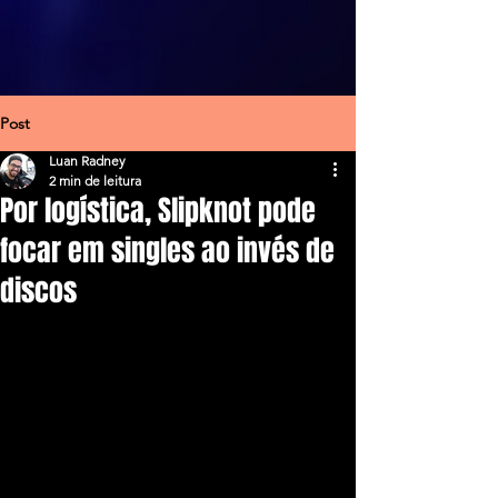
Post
Luan Radney
2 min de leitura
Por logística, Slipknot pode
focar em singles ao invés de
discos