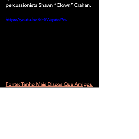
percussionista 
Shawn “Clown” Crahan
.
https://youtu.be/5FSWsp6oY9w
Fonte: Tenho Mais Discos Que Amigos 
– Gabriel von Borell