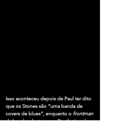
Isso aconteceu depois de Paul ter dito 
que os Stones são “uma banda de 
covers de blues”, enquanto o 
frontman
da banda rebateu o ex-Beatle tirando 
sarro de sua declaração.  Confira no 
vídeo abaixo outra declaração 