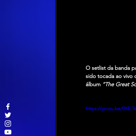
O setlist da banda p
sido tocada ao vivo
álbum 
“The Great So
https://youtu.be/0YE-T