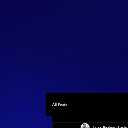
All Posts
Luan Radney
1 min 