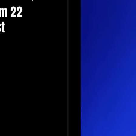
em 22
t