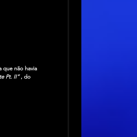
a que não havia 
e Pt. II”
 , do 