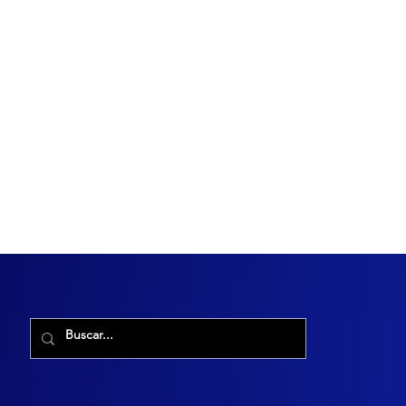
R. Maria Cacilda, 255 - Robalo, Aracaju - SE, 49006-029