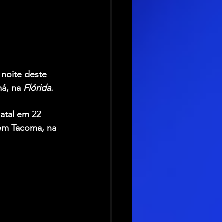
 noite deste 
á, na 
Flórida
.
atal em 22 
em Tacoma, na 