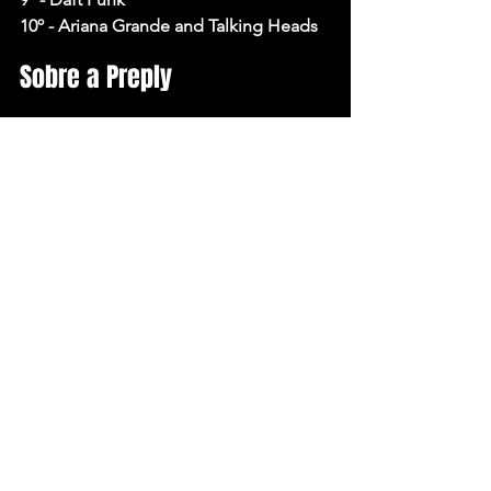
10º - Ariana Grande and Talking Heads
Sobre a Preply
A Preply é uma plataforma online que 
reúne alunos e tutores. Nosso site 
apresenta milhares de professores, 
localizados em todo o mundo, 
ensinando uma ampla variedade de 
assuntos a preços que cabem em 
qualquer orçamento. Nosso principal 
produto compreende aulas individuais 
de ensino de idiomas com falantes 
nativos. Para mais informações, acesse 
https://preply.com/pt/
.
Fonte: 
Sherlockcomms - 
Julia Pasquini