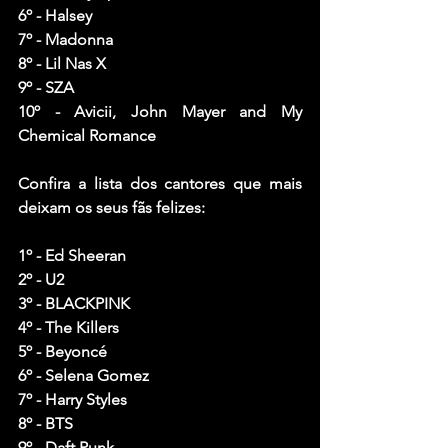
6º - Halsey
7º - Madonna
8º - Lil Nas X 
9º - SZA
10º - Avicii, John Mayer and My 
Chemical Romance
Confira a lista dos cantores que mais 
deixam os seus fãs felizes:
1º - Ed Sheeran
2º - U2
3º - BLACKPINK
4º - The Killers
5º - Beyoncé
6º - Selena Gomez
7º - Harry Styles 
8º - BTS
9º - Daft Punk