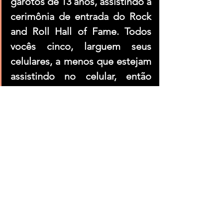
garotos de 13 anos, assistindo à 
cerimônia de entrada do Rock 
and Roll Hall of Fame. Todos 
vocês cinco, larguem seus 
celulares, a menos que estejam 
assistindo no celular, então 
coloquem-no mais perto do 
rosto. Ah, cara, o aficionado 
por rock está prestes a soltar 
alguma verdade. Claro, vocês 
podem fazer streaming de Post 
Malone e Taylor Swift e ganhar 
todos os abraços calorosos que 
precisam para seus corações 
partidos, ou podem ficar 