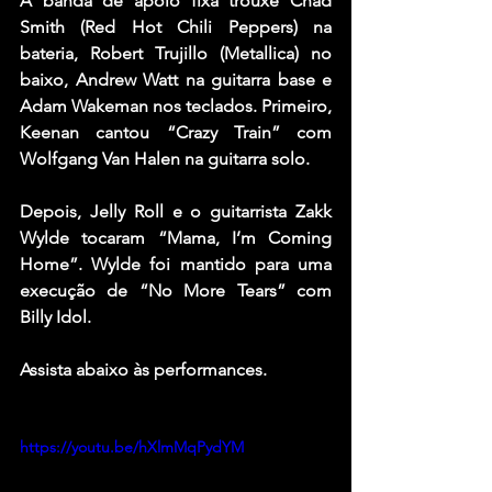
A banda de apoio fixa trouxe 
Chad 
Smith
 (
Red Hot Chili Peppers
) na 
bateria, 
Robert Trujillo
 (
Metallica
) no 
baixo, 
Andrew Watt
 na guitarra base e 
Adam Wakeman
 nos teclados. Primeiro, 
Keenan cantou 
“Crazy Train”
 com 
Wolfgang Van Halen
 na guitarra solo.
Depois, 
Jelly Roll
 e o guitarrista 
Zakk 
Wylde
 tocaram 
“Mama, I’m Coming 
Home”
. Wylde foi mantido para uma 
execução de 
“No More Tears”
 com 
Billy Idol
.
Assista abaixo às performanc
es.
https://youtu.be/hXlmMqPydYM