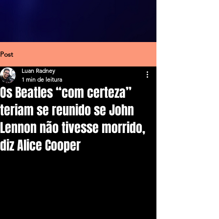
Post
Luan Radney
1 min de leitura
Os Beatles “com certeza”
teriam se reunido se John
Lennon não tivesse morrido,
diz Alice Cooper