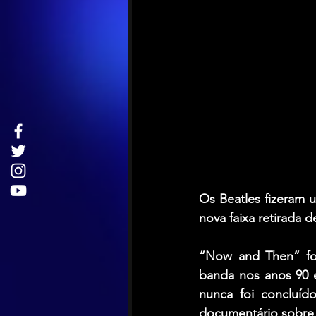
Os Beatles fizeram 
nova faixa retirada 
“Now and Then” foi
banda nos anos 90 e 
nunca foi concluíd
documentário sobre 