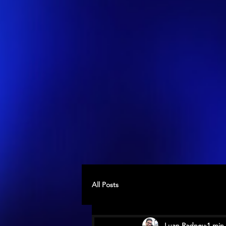
All Posts
Luan Radney
1 min 