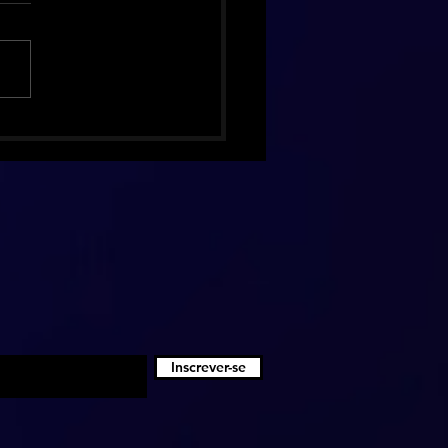
hing Pumpkins celebra 30
 de Mellon Collie com
ão de luxo inédita
Inscrever-se