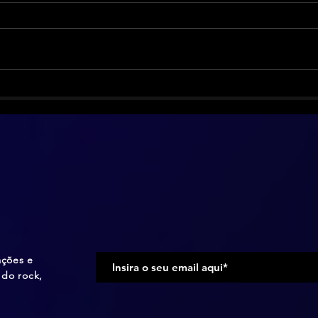
Biff Byford vence o câncer e
Smas
volta com o Saxon
anos
ediç
ações e
do rock,