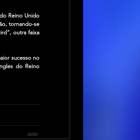
do Reino Unido 
ão, tornando-se 
d”, outra faixa 
ior sucesso no 
gles do Reino 