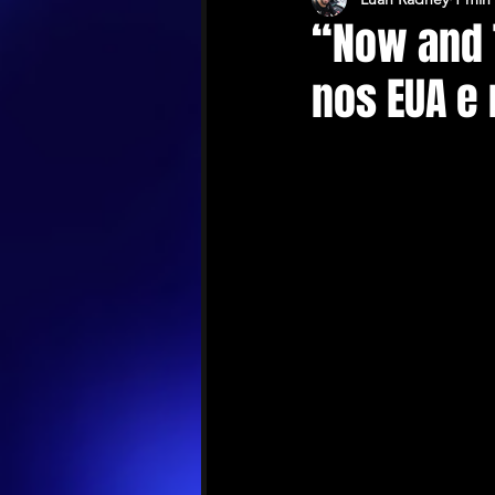
“Now and 
nos EUA e 