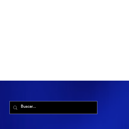
R. Maria Cacilda, 255 - Robalo, Aracaju - SE, 49006-029