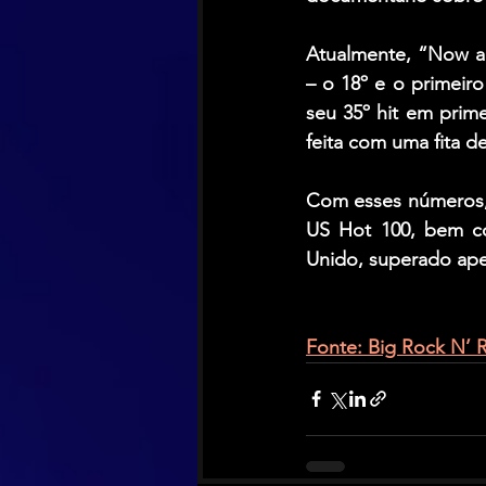
Atualmente, “Now an
– o 18º e o primeir
seu 35º hit em prime
feita com uma fita d
Com esses números, 
US Hot 100, bem co
Unido, superado apen
Fonte: Big Rock N’ Ro