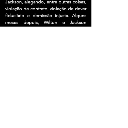
Jackson, alegando, entre outras coisas, 
violação de contrato, violação de dever 
fiduciário e demissão injusta. Alguns 
meses depois, Wilton e Jackson 
entraram com uma contra-ação contra 
Rockenfield, acusando-o de abandonar 
sua posição na banda e apropriar-se 
dos ativos do grupo para seu próprio 
benefício pessoal. Esse caso 
aparentemente foi resolvido desde 
então. Os termos do acordo não foram 
divulgados.
Fonte: Rock Brigade