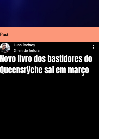
Post
Luan Radney
2 min de leitura
Novo livro dos bastidores do
Queensrÿche sai em março