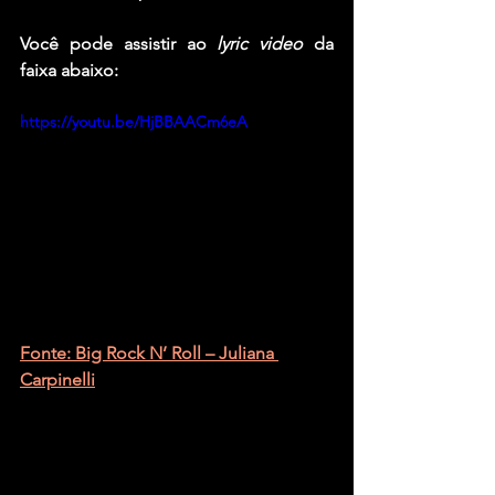
Você pode assistir ao 
lyric video
 da 
faixa abaixo:
https://youtu.be/HjBBAACm6eA
Fonte: Big Rock N’ Roll – Juliana 
Carpinelli