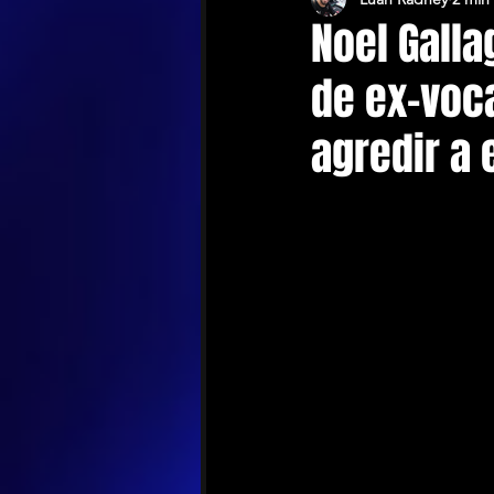
Noel Gall
de ex-voc
agredir a