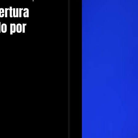
ertura
do por