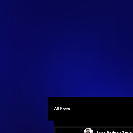
All Posts
Luan Radney
2 min 