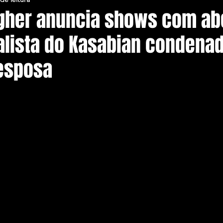
agher anuncia shows com ab
alista do Kasabian condena
 esposa