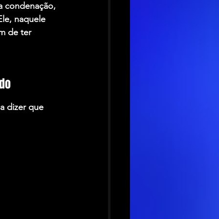
da condenação, 
le, naquele 
m de ter 
ado
a dizer que 