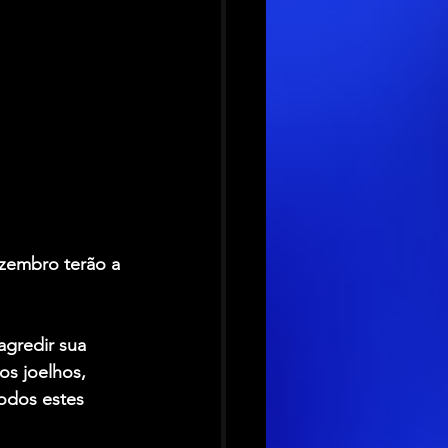
zembro terão a 
gredir sua 
os joelhos, 
odos estes 