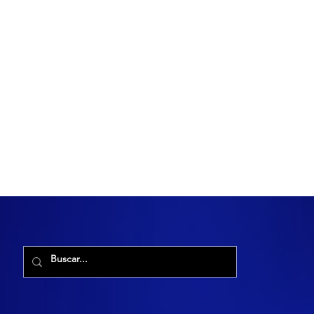
R. Maria Cacilda, 255 - Robalo, Aracaju - SE, 49006-029