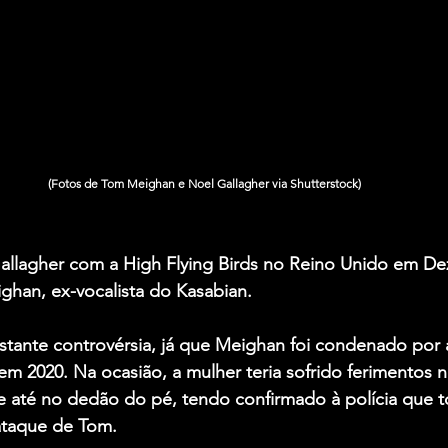
(Fotos de Tom Meighan e Noel Gallagher via Shutterstock)
allagher
 com a 
High Flying Birds
 no Reino Unido em De
ighan
, ex-vocalista do 
Kasabian
.
tante controvérsia, já que Meighan foi condenado por a
 em 2020. Na ocasião, a mulher teria sofrido ferimentos n
e até no dedão do pé, tendo confirmado à polícia que t
ataque de Tom.