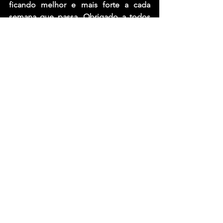
ficando melhor e mais forte a cada 
semana que passa. Obrigado a todos 
por uma turnê maravilhosa e mágica até 
agora, vocês todos foram incríveis.”
Fonte: Rock Brigade
Ver tudo
Posts recentes