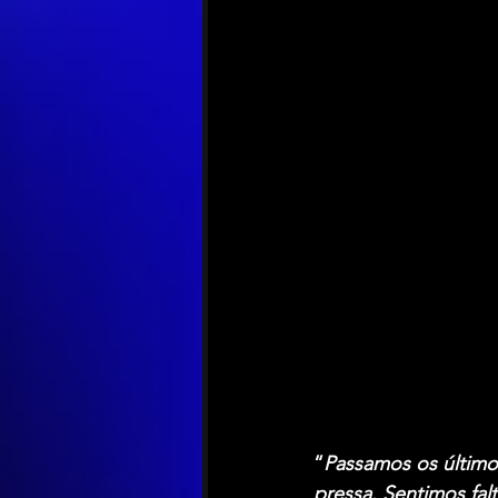
“
Passamos os último
pressa. Sentimos fal