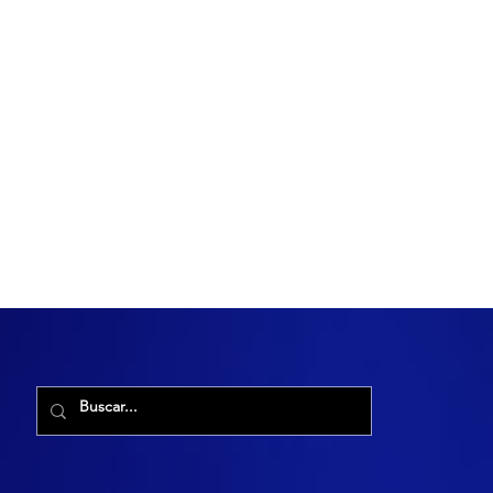
R. Maria Cacilda, 255 - Robalo, Aracaju - SE, 49006-029