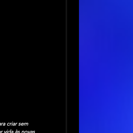
a criar sem 
 vida às novas 