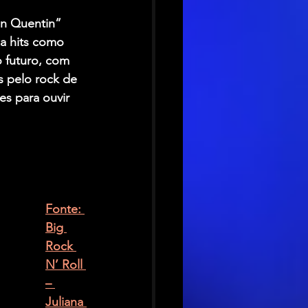
an Quentin” 
a hits como 
 futuro, com 
s pelo rock de 
s para ouvir 
Fonte: 
Big 
Rock 
N’ Roll 
– 
Juliana 