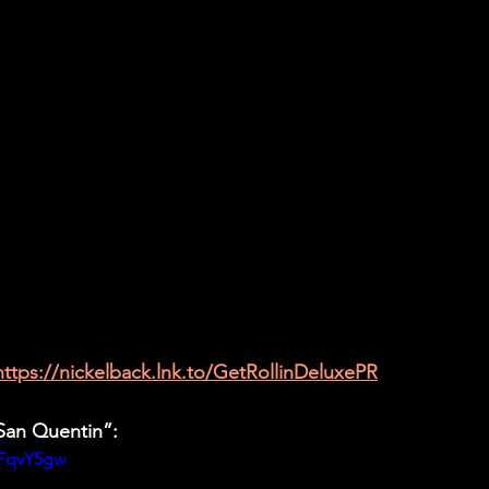
https://nickelback.lnk.to/GetRollinDeluxePR
“San Quentin”:
oFqvY5gw