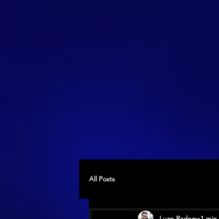
All Posts
Luan Radney
1 min 