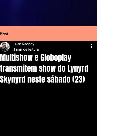
Post
Luan Radney
1 min de leitura
Multishow e Globoplay
transmitem show do Lynyrd
Skynyrd neste sábado (23)