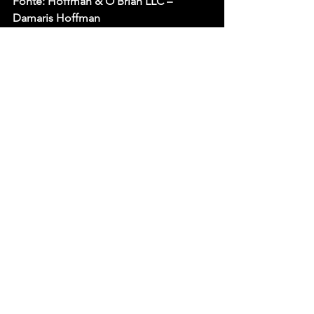
Fonte: Hoffman & O’Brian LLC – 
Damaris Hoffman