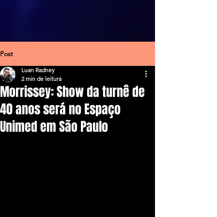
Post
Luan Radney
2 min de leitura
Morrissey: Show da turnê de
40 anos será no Espaço
Unimed em São Paulo