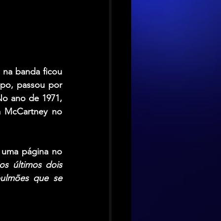
na banda ficou 
Ao deixar o grupo, passou por 
e iniciou carreira solo. No ano de 1971, 
a McCartney
 no 
 uma página no 
os últimos dois 
ulmões que se 