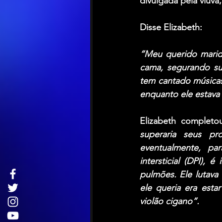
divulgada pela viúva,
Disse 
Elizabeth
:
“Meu querido marido
cama, segurando sua
tem cantado músicas
enquanto ele estava
Elizabeth 
completo
superaria seus pr
eventualmente, pa
intersticial (DPI), 
pulmões. Ele lutava 
ele queria era esta
violão cigano”.