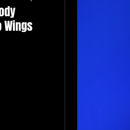
oody
o Wings