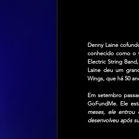
Denny Laine 
cofund
conhecido como o vo
Electric String Band
,
Laine 
deu um grande
Wings
, que há 50 a
Em setembro passad
GoFundMe. Ele esta
meses, ele entrou
desenvolveu após su