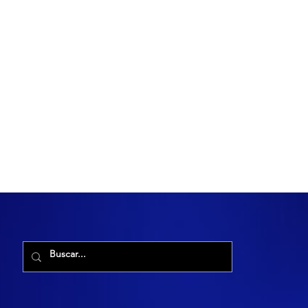
R. Maria Cacilda, 255 - Robalo, Aracaju - SE, 49006-029