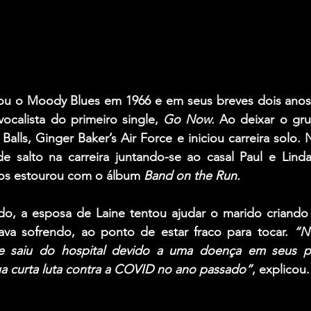
ou o 
Moody Blues 
em 1966 e em seus breves dois anos 
calista do primeiro single, 
Go Now
. 
 
Balls
, 
Ginger Baker’s Air Force 
 salto na carreira juntando-se ao casal 
Paul 
e 
Lind
nos estourou com o álbum 
Band on the Run
.
o, a esposa de 
Laine
 tentou ajudar o marido criando
va sofrendo, ao ponto de estar fraco para tocar. 
“N
 e saiu do hospital devido a uma doença em seus p
a curta luta contra a COVID no ano passado”
, explicou.