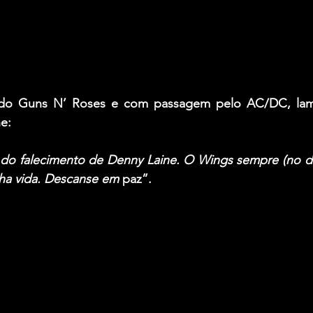
 do 
Guns N’ Roses 
e com passagem pelo 
AC/DC
, la
ne
:
do falecimento de 
Denny Laine
. O 
Wings 
sempre (no di
ha vida. Descanse em
 paz”.