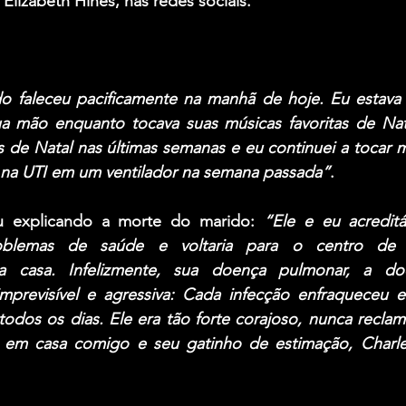
 
Elizabeth Hines
, nas redes sociais.
 faleceu pacificamente na manhã de hoje. Eu estava 
 mão enquanto tocava suas músicas favoritas de Natal 
 de Natal nas últimas semanas e eu continuei a tocar m
 na UTI em um ventilador na semana passada”
.
u explicando a morte do marido: 
“Ele e eu acredit
oblemas de saúde e voltaria para o centro de re
ra casa. Infelizmente, sua doença pulmonar, a do
é imprevisível e agressiva: Cada infecção enfraqueceu e
todos os dias. Ele era tão forte corajoso, nunca recla
r em casa comigo e seu gatinho de estimação, Charle