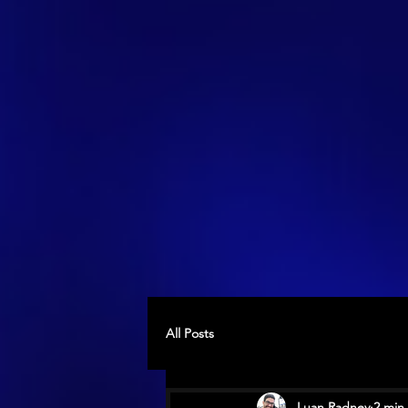
All Posts
Luan Radney
2 min 