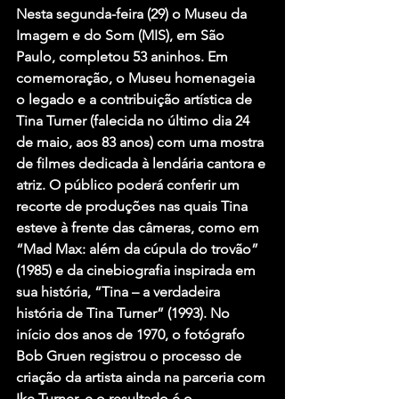
Nesta segunda-feira (29) o Museu da 
Imagem e do Som (MIS), em São 
Paulo, completou 53 aninhos. Em 
comemoração, o Museu homenageia 
o legado e a contribuição artística de 
Tina Turner (falecida no último dia 24 
de maio, aos 83 anos) com uma mostra 
de filmes dedicada à lendária cantora e 
atriz. O público poderá conferir um 
recorte de produções nas quais Tina 
esteve à frente das câmeras, como em 
“Mad Max: além da cúpula do trovão” 
(1985) e da cinebiografia inspirada em 
sua história, “Tina – a verdadeira 
história de Tina Turner” (1993). No 
início dos anos de 1970, o fotógrafo 
Bob Gruen registrou o processo de 
criação da artista ainda na parceria com 
Ike Turner, e o resultado é o 