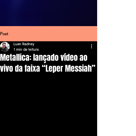
Post
Luan Radney
1 min de leitura
Metallica: lançado vídeo ao
vivo da faixa “Leper Messiah”