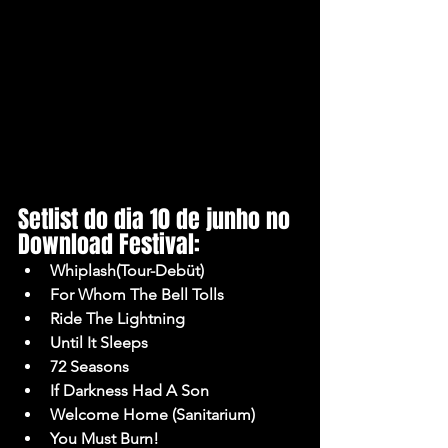
Setlist do dia 10 de junho no 
Download Festival:
Whiplash(Tour-Debüt)
For Whom The Bell Tolls
Ride The Lightning
Until It Sleeps
72 Seasons
If Darkness Had A Son
Welcome Home (Sanitarium)
You Must Burn!