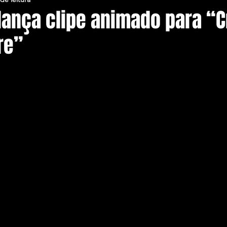
 lança clipe animado para “
re”