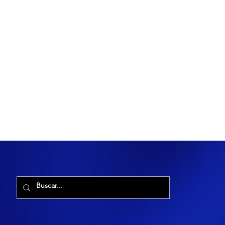
R. Maria Cacilda, 255 - Robalo, Aracaju - SE, 49006-029