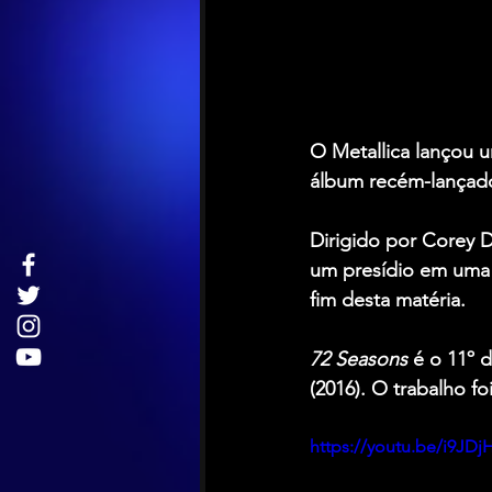
O Metallica 
lançou u
álbum recém-lançad
Dirigido por 
Corey D
um presídio em uma h
fim desta matéria.
72 Seasons
 é o 11º 
(2016). O trabalho f
https://youtu.be/i9JD