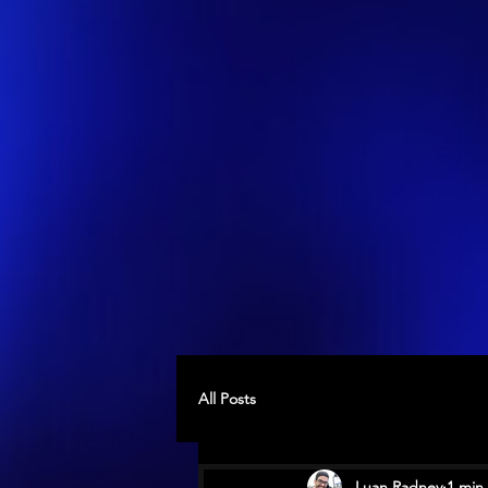
All Posts
Luan Radney
1 min 