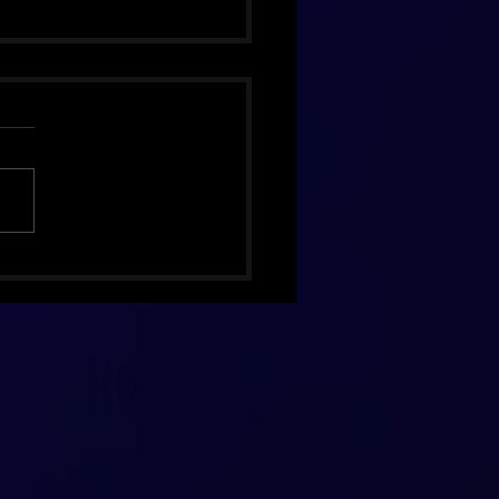
hing Pumpkins celebra 30
 de Mellon Collie com
ão de luxo inédita