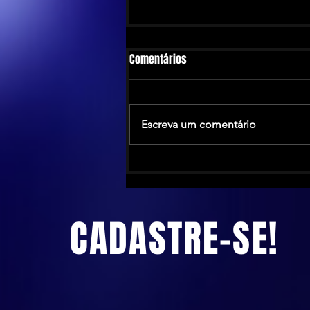
Comentários
Escreva um comentário
The Calling anuncia turnê no
Brasil antes de novo álbum em
2026
CADASTRE-SE!