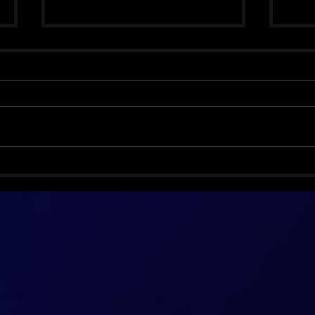
Biff Byford vence o câncer e
Smas
volta com o Saxon
anos
ediç