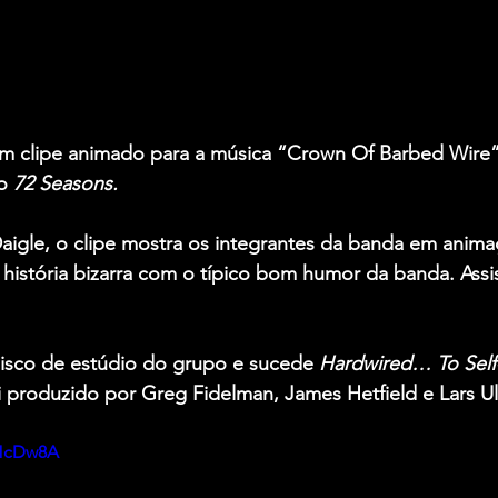
m clipe animado para a música “Crown Of Barbed Wire”
o 
72 Seasons.
aigle
, o clipe mostra os integrantes da banda em anima
istória bizarra com o típico bom humor da banda. Assis
disco de estúdio do grupo e sucede 
Hardwired… To Self
oi produzido por 
Greg Fidelman
, 
James Hetfield
 e 
Lars Ul
jHcDw8A