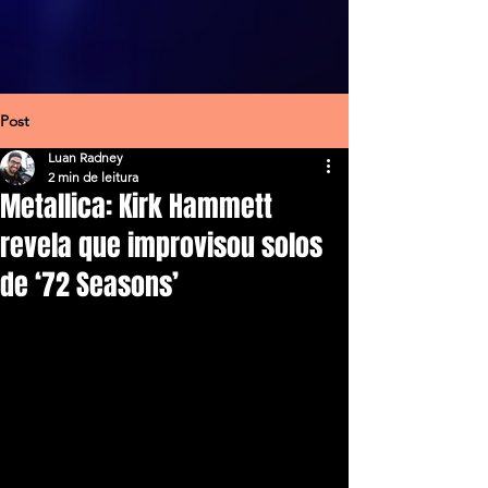
Post
Luan Radney
2 min de leitura
Metallica: Kirk Hammett
revela que improvisou solos
de ‘72 Seasons’