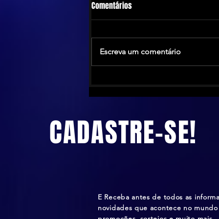
Comentários
Escreva um comentário
The Calling anuncia turnê no
Brasil antes de novo álbum em
2026
CADASTRE-SE!
E Receba antes de todos as inform
novidades que acontece no mundo 
promoções, sorteios e muito mais.