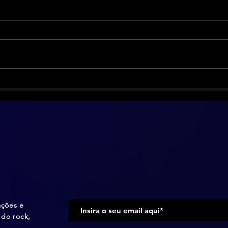
Biff Byford vence o câncer e
Smas
volta com o Saxon
anos
ediç
ações e
do rock,