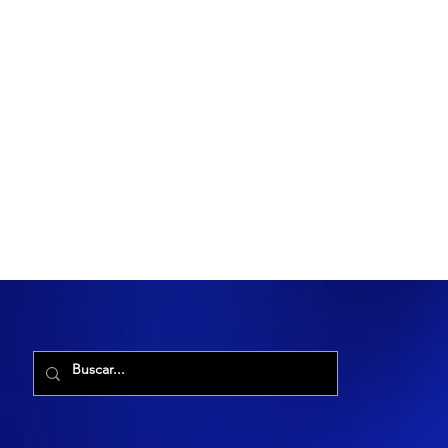
R. Maria Cacilda, 255 - Robalo, Aracaju - SE, 49006-029