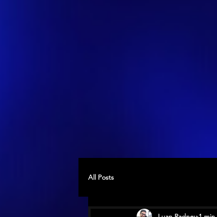
All Posts
Luan Radney
1 min 