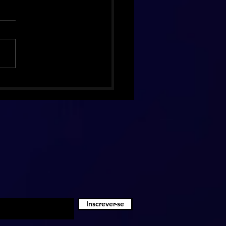
hing Pumpkins celebra 30
 de Mellon Collie com
ão de luxo inédita
Inscrever-se