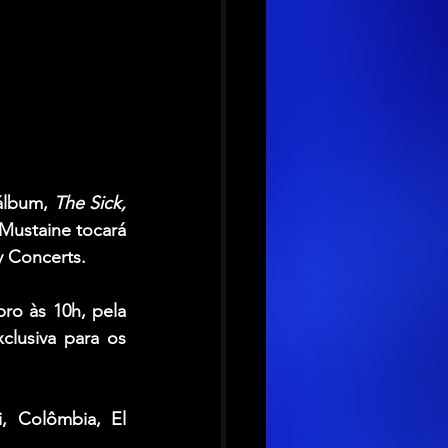
álbum, 
The Sick, 
Mustaine 
tocará 
 Concerts.
A venda dos ingressos vai abrir para o público na terça-feira, 14 de novembro às 10h, pela 
lusiva para os 
, Colômbia, El 