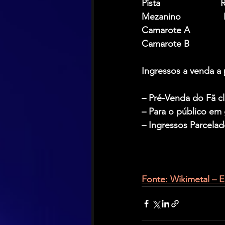
Pista                     
Mezanino               
Camarote A            
Camarote B            
Ingressos a venda a p
– Pré-Venda do Fã cl
– Para o público em 
– Ingressos Parcelad
Fonte: Wikimetal – 