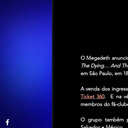
O 
Megadeth
 anunci
The Dying… And Th
em São Paulo, em 18
Ticket 360
.  E na v
membros do fã-club
O grupo também pas
Salvador e México.