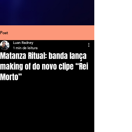
Post
Luan Radney
1 min de leitura
Matanza Ritual: banda lança
making of do novo clipe “Rei
Morto”