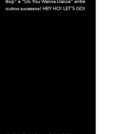
Bop” e “Do You Wanna Dance” entre 
outros sucessos! HEY HO! LET´S GO!