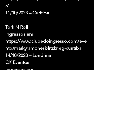
51
11/10/2023 – Curitiba
Tork N Roll
Ingressos em 
https://www.clubedoingresso.com/eve
nto/markyramonesblitzkrieg-curitiba
14/10/2023 – Londrina
CK Eventos
Ingressos em 
https://eventou.com.br/event/1670
15/10/2023 – São Paulo
Carioca Club
Ingressos em 
https://www.clubedoingresso.com/eve
nto/markyramonesblitzkrieg-sp
Uma produção MP Tourmanagement e 