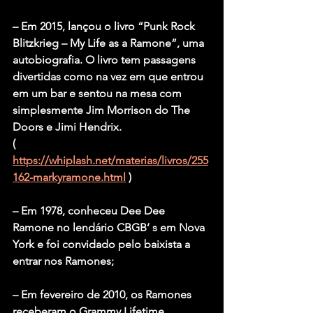
– Em 2015, lançou o livro “Punk Rock 
Blitzkrieg – My Life as a Ramone”, uma 
autobiografia. O livro tem passagens 
divertidas como na vez em que entrou 
em um bar e sentou na mesa com 
simplesmente Jim Morrison do The 
Doors e Jimi Hendrix. 
( 
https://whiplash.net/materias/livros/255
162-markyramone.html
 )
– Em 1978, conheceu Dee Dee 
Ramone no lendário CBGB’ s em Nova 
York e foi convidado pelo baixista a 
entrar nos Ramones;
– Em fevereiro de 2010, os Ramones 
receberam o Grammy Lifetime 