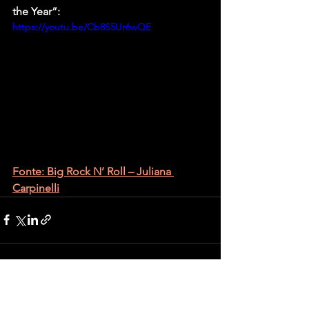
the Year”:
https://youtu.be/Cb8S5Ur6wQE
Fonte: Big Rock N’ Roll – Juliana 
Carpinelli
Ver tudo
Posts recentes