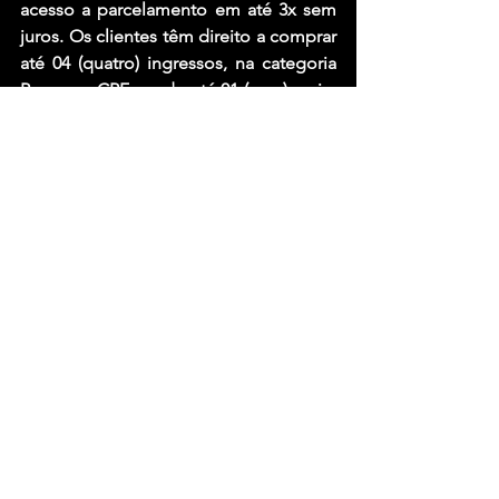
acesso a parcelamento em até 3x sem 
juros. Os clientes têm direito a comprar 
até 04 (quatro) ingressos, na categoria 
Pass, por CPF, sendo até 01 (uma) meia-
entrada.
As vantagens para clientes pessoa física 
portadores de cartões de crédito 
Bradesco, next, Bradescard e Digio 
seguem elegíveis durante a venda 
geral: desconto de 15% e parcelamento 
em 5x sem juros. Após 01/01/2024 o 
desconto será de 10%.
Fonte: Wikimetal