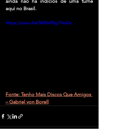
ainda não há indicios de uma turnê 
aqui no Brasil.
https://youtu.be/XZMWGgY4mDs
Fonte: Tenho Mais Discos Que Amigos 
– Gabriel von Borell