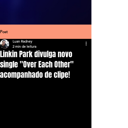
Post
Luan Radney
2 min de leitura
Linkin Park divulga novo
single ''Over Each Other''
acompanhado de clipe!