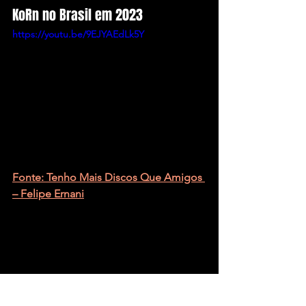
KoRn no Brasil em 2023
https://youtu.be/9EJYAEdLk5Y
Fonte: Tenho Mais Discos Que Amigos 
– Felipe Ernani