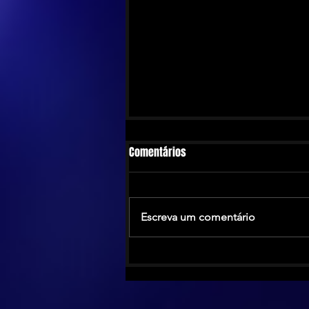
Comentários
Escreva um comentário
The Calling anuncia turnê no
Brasil antes de novo álbum em
2026