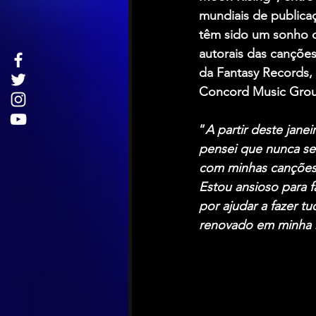
mundiais de publica
têm sido um sonho d
autorais das canções
da Fantasy Records, 
Concord Music Grou
“
A partir deste jane
pensei que nunca ser
com minhas canções
Estou ansioso para 
por ajudar a fazer t
renovado em minha