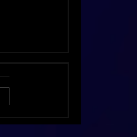
hing Pumpkins celebra 30
 de Mellon Collie com
ão de luxo inédita