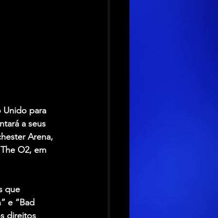
 Unido para 
ntará a seus 
chester Arena, 
 The O2, em 
s que 
” e “Bad 
 direitos 