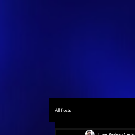
All Posts
Luan Radney
1 min 