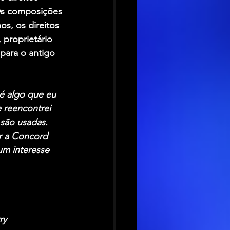
As composições 
s, os direitos 
 proprietário 
para o antigo 
é algo que eu 
 reencontrei 
são usadas. 
r a Concord 
um interesse 
ry