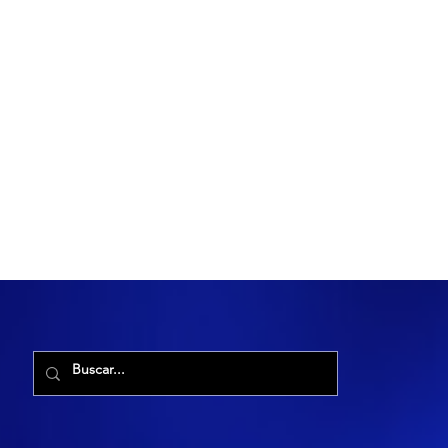
R. Maria Cacilda, 255 - Robalo, Aracaju - SE, 49006-029