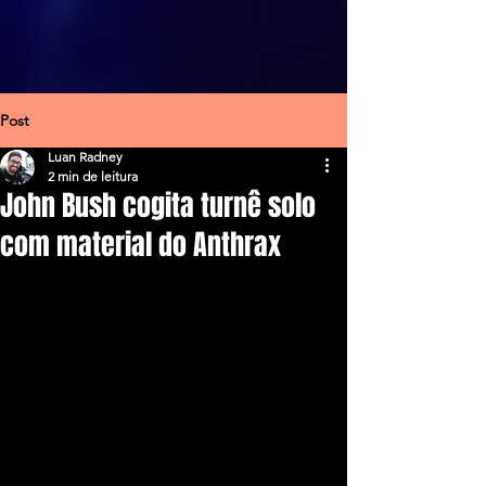
Post
Luan Radney
2 min de leitura
John Bush cogita turnê solo
com material do Anthrax