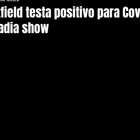
ield testa positivo para Cov
 adia show