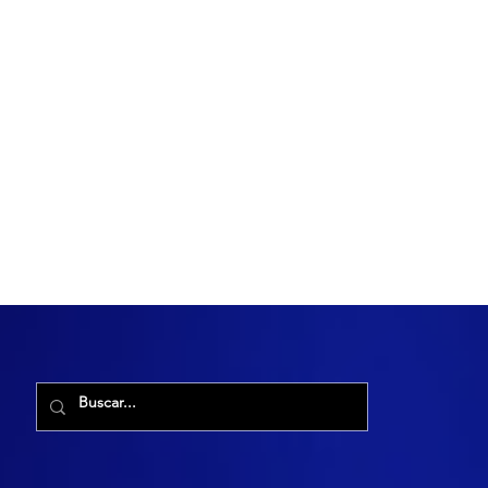
R. Maria Cacilda, 255 - Robalo, Aracaju - SE, 49006-029