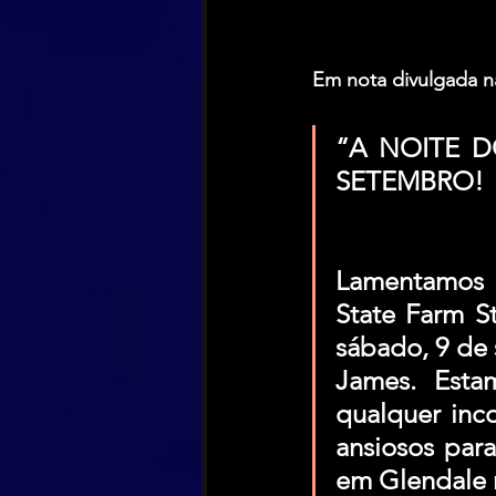
Em nota divulgada n
“A NOITE D
SETEMBRO!
Lamentamos i
State Farm St
sábado, 9 de 
James. Esta
qualquer inc
ansiosos par
em Glendale 