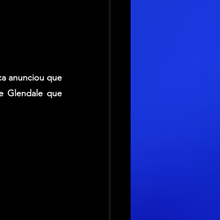
ca
 anunciou que 
e Glendale que 