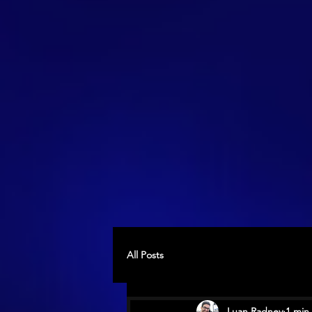
All Posts
Luan Radney
1 min 