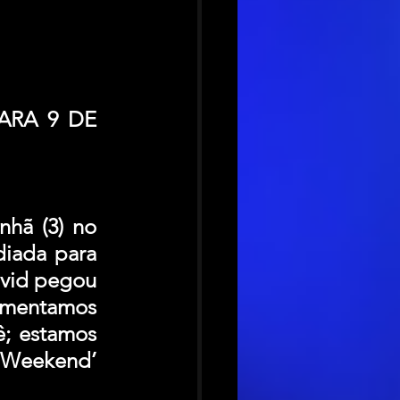
RA 9 DE 
hã (3) no 
iada para 
ovid pegou 
mentamos 
; estamos 
 Weekend’ 