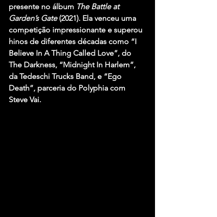
presente no álbum 
The Battle at 
Garden’s Gate
 (2021). Ela venceu uma 
competição impressionante e superou 
hinos de diferentes décadas como 
“I 
Believe In A Thing Called Love”
, do 
The Darkness
, 
“Midnight In Harlem”
, 
da
 Tedeschi Trucks Band
, e 
“Ego 
Death”
, parceria do 
Polyphia
 com 
Steve Vai
.