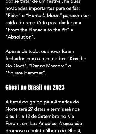
por se tratar de um festival, há duas 
novidades importantes para os fãs: 
“Faith”
 e
 “Hunter’s Moon” 
parecem ter 
saído do repertório para dar lugar a 
“From the Pinnacle to the Pit” 
e 
“Absolution”
.
Apesar de tudo, os shows foram 
fechados com o mesmo bis: 
“Kiss the 
Go-Goat”
, “Dance Macabre” e 
“Square Hammer”
.
Ghost no Brasil em 2023
A turnê do grupo pela América do 
Norte terá 27 datas e terminará nos 
dias 11 e 12 de Setembro no Kia 
Forum, em Los Angeles. A excursão 
promove o quinto álbum do Ghost, 