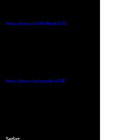
https://youtu.be/Hb3frp6LSGU
https://youtu.be/qqqi6uvxOIE
Setlist: