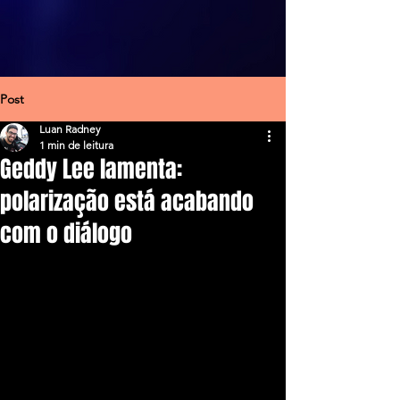
Post
Luan Radney
1 min de leitura
Geddy Lee lamenta:
polarização está acabando
com o diálogo