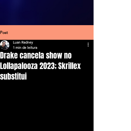
Post
Luan Radney
1 min de leitura
Drake cancela show no
Lollapalooza 2023; Skrillex
substitui