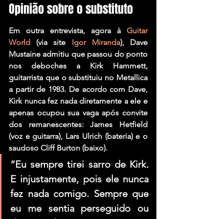
Opinião sobre o substituto
Em outra entrevista, agora à 
Guitar 
World
(via site 
Igor Miranda
), 
Dave 
Mustaine
 admitiu que passou do ponto 
nos deboches a 
Kirk Hammett,
guitarrista que o substituiu no 
Metallica
a partir de 1983. De acordo com 
Dave, 
Kirk
 nunca fez nada diretamente a ele e 
apenas ocupou sua vaga após convite 
dos remanescentes: 
James Hetfield
(voz e guitarra), 
Lars Ulrich
 (bateria) e o 
saudoso 
Cliff Burton
 (baixo).
“Eu sempre tirei sarro de 
Kirk
. 
E injustamente, pois ele nunca 
fez nada comigo. Sempre que 
eu me sentia perseguido ou 