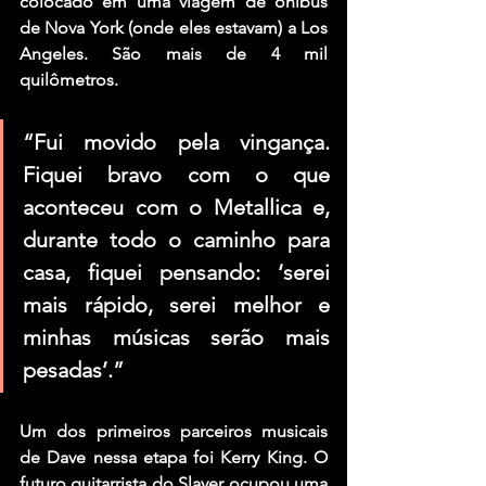
colocado em uma viagem de ônibus 
de Nova York (onde eles estavam) a Los 
Angeles. São mais de 4 mil 
quilômetros.
“Fui movido pela vingança. 
Fiquei bravo com o que 
aconteceu com o Metallica e, 
durante todo o caminho para 
casa, fiquei pensando: ‘serei 
mais rápido, serei melhor e 
minhas músicas serão mais 
pesadas’.”
Um dos primeiros parceiros musicais 
de 
Dave
 nessa etapa foi 
Kerry King.
 O 
futuro guitarrista do 
Slayer
 ocupou uma 