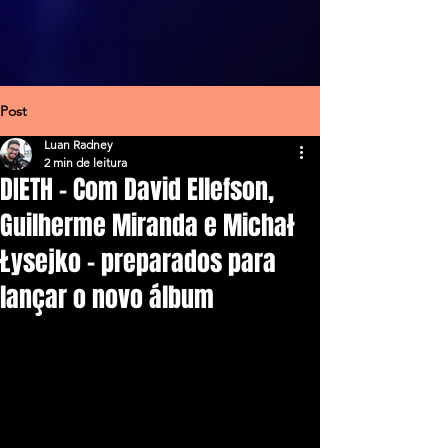
Post
Luan Radney
2 min de leitura
DIETH – Com David Ellefson,
Guilherme Miranda e Michał
Łysejko – preparados para
lançar o novo álbum