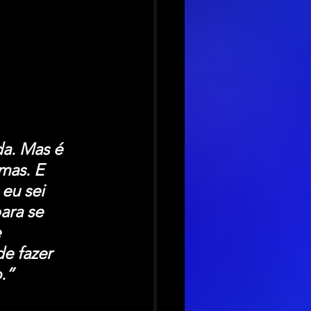
a. Mas é 
mas. E 
eu sei 
ara se 
 
e fazer 
.”