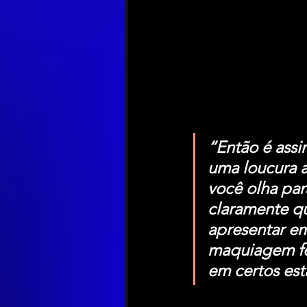
“Então é assi
uma loucura a
você olha par
claramente qu
apresentar em
maquiagem fem
em certos est