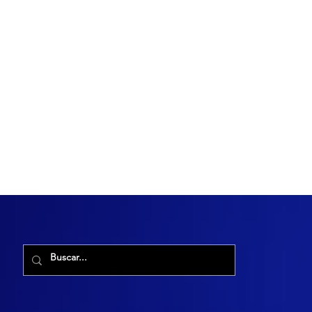
R. Maria Cacilda, 255 - Robalo, Aracaju - SE, 49006-029