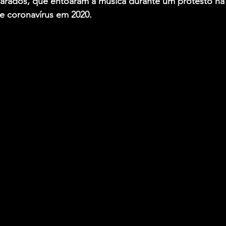
carados, que entoaram a música durante um protesto na 
 coronavírus em 2020.