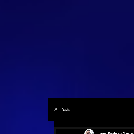
All Posts
Luan Radney
2 min 