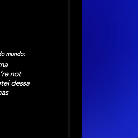
 do mundo:
ma 
re not 
tei dessa 
nas 