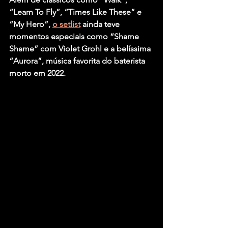
“Learn To Fly”, “Times Like These” 
e 
“My Hero”
, 
o setlist
 ainda teve 
momentos especiais como 
“Shame 
Shame” 
com 
Violet Grohl
 e a belíssima 
“Aurora”
, música favorita do baterista 
morto em 2022.