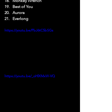
Monkey Wrench
Best of You
Aurora
Everlong
https://youtu.be/PbJ6tC5bSGs
https://youtu.be/_oHlXMxW-VQ