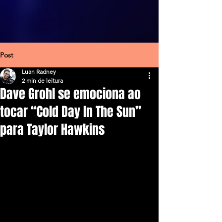
Post
Luan Radney
2 min de leitura
Dave Grohl se emociona ao
tocar “Cold Day In The Sun”
para Taylor Hawkins